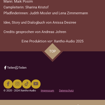
Mann: Maik Posim
Campleiterin: Sharina Kristof
Pfadfinderinnen: Judith Mosler und Lena Zimmermann
Idee, Story und Dialogbuch von Anissa Desiree
Credits gesprochen von Andreas Johren
Eine Produktion von Xantho-Audio 2025
TOP
Teilen
Teilen
F
I
T
Y
a
n
i
o
© 2020 - 2024 Xantho-Audio
Impressum
Datenschutz
c
s
k
u
e
t
T
T
b
a
o
u