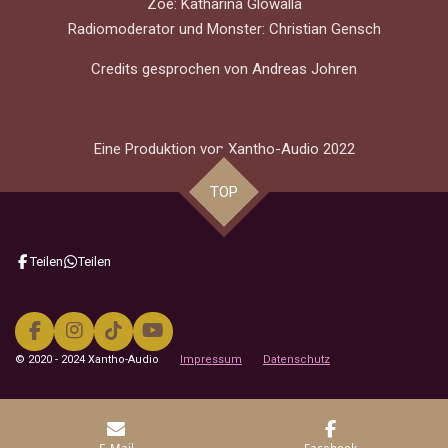
Zoe: Katharina Glowalla
Radiomoderator und Monster: Christian Gensch
Credits gesprochen von Andreas Johren
Eine Produktion von Xantho-Audio 2022
TOP
Teilen
Teilen
F
I
T
Y
a
n
i
o
© 2020 - 2024 Xantho-Audio
Impressum
Datenschutz
c
s
k
u
e
t
T
T
b
a
o
u
o
g
k
b
o
r
e
E-Mail
Facebook